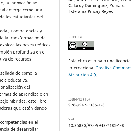
to, la innovación se
Galardy Dominguez, Yomaira
modal emerge como una
Estefanía Pincay Reyes
de los estudiantes del
odal, Competencias y
Licencia
ia la transformación del
explora las bases teóricas
ambién profundiza en el
tiva de recursos
Esta obra está bajo una licencia
internacional
Creative Common
etallada de cómo la
Atribución 4.0
.
cia educativa,
sonalización del
formas de aprendizaje en
ISBN-13 (15)
aje híbridas, este libro
978-9942-7185-1-8
ovadoras que están dando
doi
 competencias en el
10.26820/978-9942-7185-1-8
ancia de desarrollar