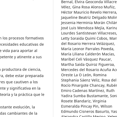
Bernal, Elvira Geoconda Villacr
Vélez, Gina Rosa Alonso Muñiz,
Héctor Mauricio Revelo Herrera
Jaqueline Beatriz Delgado Moli
Jessenia Herminia Morán Chilán
José Luis Mendoza Mejía, Karin
Lourdes Santistevan Villacreses
n los procesos formativos
Letty Soraida Quimi Cobos, Mar
del Rosario Herrera Velázquez,
ecesidades educativas de
María Leonor Parrales Poveda,
e vida para aportar al
María Liliana Calderón Macías,
petente y atinente a sus
Maribel Celi Vásquez Paucar,
Martha Saida Quiroz Figueroa,
n productora de ciencia,
Mercedes del Rosario Acuña Ac
Oreste La O León, Romina
ura, debe estar preparada
Stephania Sáenz Veliz, Rosa del
es que cautiven a los
Rocío Pinargote Chancay, Rubé
e y significativa en la
Emiro Cadenas Martínez, Ruth
eoría y la práctica que le
Yadira Sumba Bustamante, Son
Rosete Blandariz, Virginia
Esmeralda Pincay Pin, Wilson
stante evolución, la
Edmundo Cisneros Basurto, Ya
das cambiantes de la
Alejandra Castillo Merino, Yele