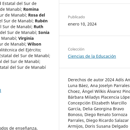
 Estatal del Sur de
 de Manabí
;
Romina
Sur de Manabí
;
Rosa del
Publicado
del Sur de Manabí
;
Rubén
enero 10, 2024
el Sur de Manabí
;
Ruth
 del Sur de Manabí
;
Sonia
e Manabí
;
Virginia
Sur de Manabí
;
Wilson
Colección
litécnica del Ejército
;
Estatal del Sur de Manabí
;
Ciencias de la Educación
al del Sur de Manabí
;
tatal del Sur de Manabí
Derechos de autor 2024 Adís An
Luna Báez, Ana Joselyn Parrales
8
Choez, Ángel Wilkis Álvarez Pin
Bárbara Miladys Placencia Lópe
Concepción Elizabeth Marcillo
García, Delia Georgina Bravo
Bonoso, Diego Renato Sornoza
Parrales, Diego Ricardo Salazar
Armijos, Doris Susana Delgado
todos de enseñanza,