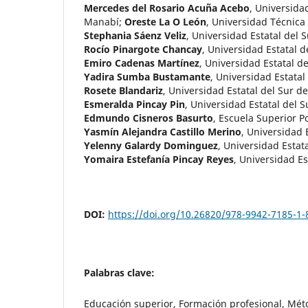
Mercedes del Rosario Acuña Acebo
,
Universidad
Manabí
;
Oreste La O León
,
Universidad Técnica
Stephania Sáenz Veliz
,
Universidad Estatal del 
Rocío Pinargote Chancay
,
Universidad Estatal 
Emiro Cadenas Martínez
,
Universidad Estatal d
Yadira Sumba Bustamante
,
Universidad Estatal
Rosete Blandariz
,
Universidad Estatal del Sur d
Esmeralda Pincay Pin
,
Universidad Estatal del 
Edmundo Cisneros Basurto
,
Escuela Superior Po
Yasmín Alejandra Castillo Merino
,
Universidad 
Yelenny Galardy Dominguez
,
Universidad Estat
Yomaira Estefanía Pincay Reyes
,
Universidad Es
DOI:
https://doi.org/10.26820/978-9942-7185-1-
Palabras clave:
Educación superior, Formación profesional, Mé