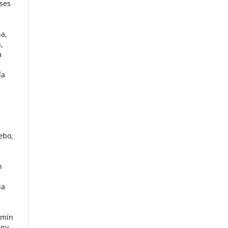
eses
,
na,
,
a
,
ía
ebo,
n
ia
smín
nny