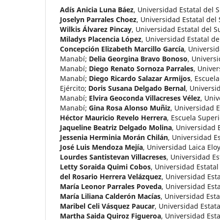
Adís Anicia Luna Báez
,
Universidad Estatal del 
Joselyn Parrales Choez
,
Universidad Estatal del
Wilkis Álvarez Pincay
,
Universidad Estatal del 
Miladys Placencia López
,
Universidad Estatal d
Concepción Elizabeth Marcillo García
,
Universid
Manabí
;
Delia Georgina Bravo Bonoso
,
Universi
Manabí
;
Diego Renato Sornoza Parrales
,
Univer
Manabí
;
Diego Ricardo Salazar Armijos
,
Escuela
Ejército
;
Doris Susana Delgado Bernal
,
Universid
Manabí
;
Elvira Geoconda Villacreses Vélez
,
Univ
Manabí
;
Gina Rosa Alonso Muñiz
,
Universidad E
Héctor Mauricio Revelo Herrera
,
Escuela Superio
Jaqueline Beatriz Delgado Molina
,
Universidad 
Jessenia Herminia Morán Chilán
,
Universidad Es
José Luis Mendoza Mejía
,
Universidad Laica Elo
Lourdes Santistevan Villacreses
,
Universidad Es
Letty Soraida Quimi Cobos
,
Universidad Estatal
del Rosario Herrera Velázquez
,
Universidad Est
María Leonor Parrales Poveda
,
Universidad Est
María Liliana Calderón Macías
,
Universidad Esta
Maribel Celi Vásquez Paucar
,
Universidad Estat
Martha Saida Quiroz Figueroa
,
Universidad Esta