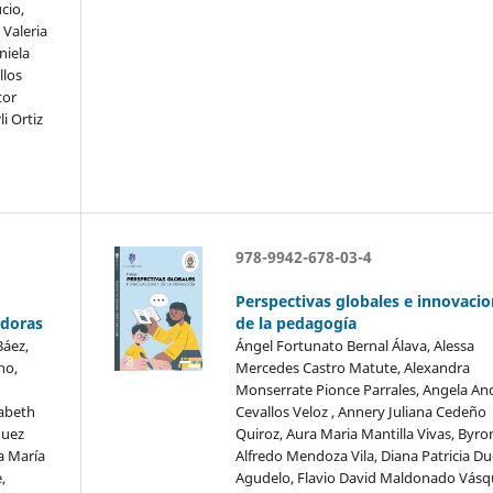
cio,
Valeria
niela
llos
tor
i Ortiz
978-9942-678-03-4
Perspectivas globales e innovaci
adoras
de la pedagogía
Báez,
Ángel Fortunato Bernal Álava, Alessa
no,
Mercedes Castro Matute, Alexandra
Monserrate Pionce Parrales, Angela An
zabeth
Cevallos Veloz , Annery Juliana Cedeño
quez
Quiroz, Aura Maria Mantilla Vivas, Byro
a María
Alfredo Mendoza Vila, Diana Patricia D
,
Agudelo, Flavio David Maldonado Vásq