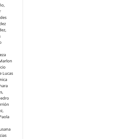
ño,
r
edes
ndez
dez,
s
o
eza
 Marlon
cio
ne Lucas
nica
Chara
s,
Pedro
rrión
z,
Paola
Susana
cias