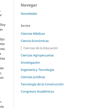
Navegar
,
Novedades
ar
Eloy
Series
án
Ciencias Médicas
dys
Ciencia Económicas
ette
Ciencias de la Educación
oez,
a
Ciencias Agropecuarias
hóez
Investigación
ías
Ingeniería y Tecnología
o,
Ciencias Jurídicas
min
Tecnología de la Construcción
Congresos Académicos
a
n
rly