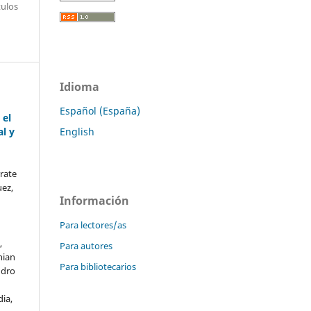
tulos
Idioma
Español (España)
 el
l y
English
rate
uez,
Información
Para lectores/as
,
Para autores
hian
Para bibliotecarios
ndro
ia,