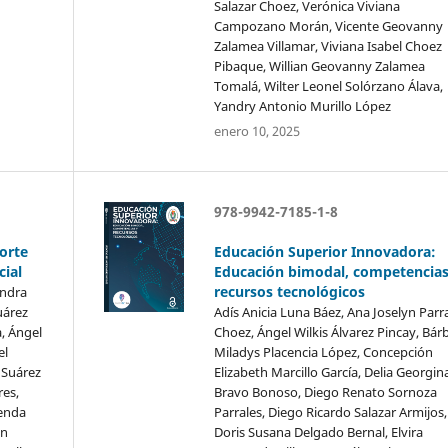
Salazar Choez, Verónica Viviana
Campozano Morán, Vicente Geovanny
Zalamea Villamar, Viviana Isabel Choez
Pibaque, Willian Geovanny Zalamea
Tomalá, Wilter Leonel Solórzano Álava,
Yandry Antonio Murillo López
enero 10, 2025
978-9942-7185-1-8
orte
Educación Superior Innovadora:
cial
Educación bimodal, competencias
recursos tecnológicos
andra
uárez
Adís Anicia Luna Báez, Ana Joselyn Parr
, Ángel
Choez, Ángel Wilkis Álvarez Pincay, Bár
el
Miladys Placencia López, Concepción
 Suárez
Elizabeth Marcillo García, Delia Georgin
res,
Bravo Bonoso, Diego Renato Sornoza
enda
Parrales, Diego Ricardo Salazar Armijos,
án
Doris Susana Delgado Bernal, Elvira