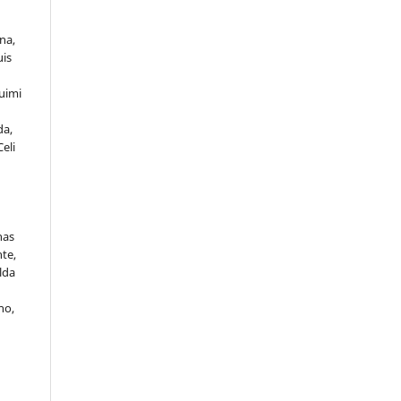
na,
uis
Quimi
da,
eli
nas
te,
lda
no,