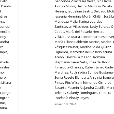
Bello,
Geoconda Villacreses Vélez, Gina Rosa
, Dandy
Alonso Muñiz, Héctor Mauricio Revelo
l
Herrera, Jaqueline Beatriz Delgado Moli
uárez
Jessenia Herminia Morán Chilán, José L
rra,
Mendoza Mejía, Karina Lourdes
auricio
Santistevan Villacreses, Letty Soraida 
Gencón,
Cobos, María del Rosario Herrera
anny
Velázquez, María Leonor Parrales Pove
jandra
María Liliana Calderón Macías, Maribel C
ira
Vásquez Paucar, Martha Saida Quiroz
Tapia,
Figueroa, Mercedes del Rosario Acuña
,
Acebo, Oreste La O León, Romina
abiola
Stephania Sáenz Veliz, Rosa del Rocío
rrales
Pinargote Chancay, Rubén Emiro Cade
no,
Martínez, Ruth Yadira Sumba Bustaman
mero,
Sonia Rosete Blandariz, Virginia Esmera
 Liliana
Pincay Pin, Wilson Edmundo Cisneros
o
Basurto, Yasmín Alejandra Castillo Meri
, Jorge
Yelenny Galardy Dominguez, Yomaira
ington
Estefanía Pincay Reyes
amar,
enero 10, 2024
adira
s