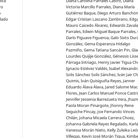
ica
Diana Carolina Parrales Castro, Diana
ro
Victoria Marcillo Parrales, Diana María
a
Gutiérrez Baque, Diego Arturo Banchón
alado
Edgar Cristian Lascano Zambrano, Edg
Mauro Caicedo Álvarez, Edwards Zavala
Parrales, Edwin Miguel Baque Parrales, 
Darío Piguave Figueroa, Galo Sixto Dur
González, Gema Esperanza Hidalgo
Pazmiño, Gema Tatiana Sancán Pin, Gla
Lourdes Quijije González, Génessis Liss
Párraga Intriago, Henry Javier Tigua Ch
Ignacio Estévez Valdés, Isabel Alexandr
Solis Sánchez Solis Sánchez, Iván Jair C
Quimis, Iván Quisiguiña Reyes, Janner
Eduardo Álava Álava, Jared Salome Mac
Flores, Jean Carlos Manuel Ponce Castr
Jennifer Jessenia Barrezueta Vera, Jhaz
Paola Moran Pinargote, Jhonny Rene
Seguiche Pincay, Joe Fernando Vinces
Chilán, Johana Micaela Carrera Choez,
Johanna Gabriela Reyes Regalado, Karl
Vanessa Morán Nieto, Kelly Zuleika Leó
Villegas, Kevin José Morán Tigua, Kimbe