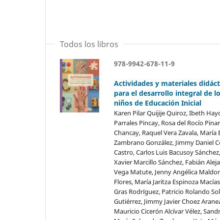
Todos los libros
978-9942-678-11-9
Actividades y materiales didáct
para el desarrollo integral de l
niños de Educación Inicial
Karen Pilar Quijije Quiroz, Ibeth Ha
Parrales Pincay, Rosa del Rocío Pina
Chancay, Raquel Vera Zavala, María 
Zambrano González, Jimmy Daniel 
Castro, Carlos Luis Bacusoy Sánchez,
Xavier Marcillo Sánchez, Fabián Alej
Vega Matute, Jenny Angélica Maldo
Flores, María Jaritza Espinoza Macía
Gras Rodríguez, Patricio Rolando So
Gutiérrez, Jimmy Javier Choez Arane
Mauricio Cicerón Alcívar Vélez, Sand