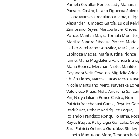
Pamela Cevallos Ponce, Lady Mariana
Parrales Castro, Liliana Figueroa Soledi
Liliana Marisela Regalado Vilema, Luigg
Alexander Tumbaco García, Luigui Kelv
Zambrano Reyes, Marcos Javier Choez
Ponce, Maritza Mayra Tomalá Muentes
Maritza Sandra Pibaque Pionce, María
Esther Zambrano González, María Jaritz
Espinoza Macias, María Justina Pionce
Jaime, María Magdalena Valencia Intria
María Rebeca Merchán Nieto, Matilde
Dayanara Veliz Cevallos, Migdalia Adela
Chilán Flores, Narcisa Lucas Mero, Naye
Nicole Mantuano Mero, Nayesska Lore
Valdiviezo Plúas, Nidia Andreina Sancá
Pin, Nidya Liliana Ponce Castro, Nuri
Patricia Yanchapaxi Garcia, Reynier Gar
Rodríguez, Robert Rodríguez Baque,
Rolando Francisco Ronquillo Jama, Ros
Reyes Baque, Ruby Ligia González Orte
Sara Patricia Orlando González, Shirley
Lilibeth Mantuano Mero, Teodoro Kelv