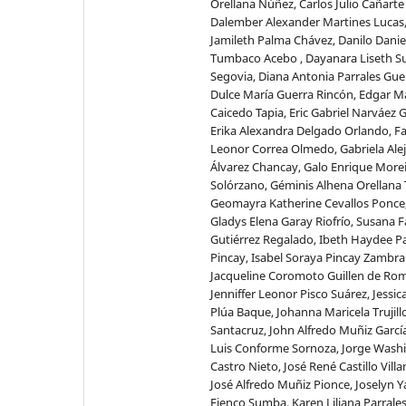
Orellana Núñez, Carlos Julio Cañarte 
Dalember Alexander Martines Lucas
Jamileth Palma Chávez, Danilo Danie
Tumbaco Acebo , Dayanara Liseth S
Segovia, Diana Antonia Parrales Gue
Dulce María Guerra Rincón, Edgar M
Caicedo Tapia, Eric Gabriel Narváez 
Erika Alexandra Delgado Orlando, F
Leonor Correa Olmedo, Gabriela Ale
Álvarez Chancay, Galo Enrique More
Solórzano, Géminis Alhena Orellana 
Geomayra Katherine Cevallos Ponce
Gladys Elena Garay Riofrío, Susana F
Gutiérrez Regalado, Ibeth Haydee Pa
Pincay, Isabel Soraya Pincay Zambra
Jacqueline Coromoto Guillen de Ro
Jenniffer Leonor Pisco Suárez, Jessica
Plúa Baque, Johanna Maricela Trujill
Santacruz, John Alfredo Muñiz García
Luis Conforme Sornoza, Jorge Wash
Castro Nieto, José René Castillo Vill
José Alfredo Muñiz Pionce, Joselyn Y
Fienco Sumba, Karen Liliana Parrale