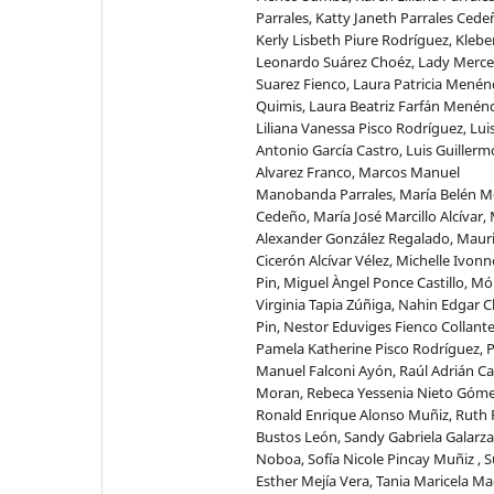
Parrales, Katty Janeth Parrales Cede
Kerly Lisbeth Piure Rodríguez, Klebe
Leonardo Suárez Choéz, Lady Merc
Suarez Fienco, Laura Patricia Mené
Quimis, Laura Beatriz Farfán Menén
Liliana Vanessa Pisco Rodríguez, Lui
Antonio García Castro, Luis Guillerm
Alvarez Franco, Marcos Manuel
Manobanda Parrales, María Belén M
Cedeño, María José Marcillo Alcívar,
Alexander González Regalado, Mauri
Cicerón Alcívar Vélez, Michelle Ivon
Pin, Miguel Àngel Ponce Castillo, Mó
Virginia Tapia Zúñiga, Nahin Edgar 
Pin, Nestor Eduviges Fienco Collante
Pamela Katherine Pisco Rodríguez, 
Manuel Falconi Ayón, Raúl Adrián Ca
Moran, Rebeca Yessenia Nieto Góme
Ronald Enrique Alonso Muñiz, Ruth 
Bustos León, Sandy Gabriela Galarza
Noboa, Sofía Nicole Pincay Muñiz , 
Esther Mejía Vera, Tania Maricela Ma